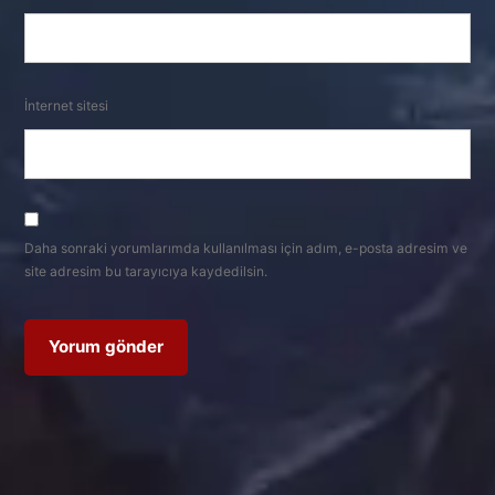
İnternet sitesi
Daha sonraki yorumlarımda kullanılması için adım, e-posta adresim ve
site adresim bu tarayıcıya kaydedilsin.