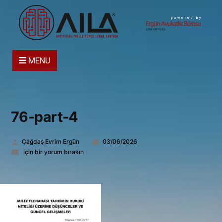
powered by
MENU
76-part-4
Gönderen:
Çağdaş Evrim Ergün
03/06/2026
76-
için bir yorum bırakın
part-
4