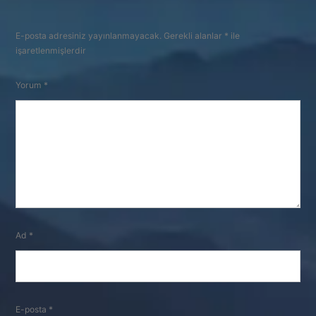
E-posta adresiniz yayınlanmayacak.
Gerekli alanlar
*
ile
işaretlenmişlerdir
Yorum
*
Ad
*
E-posta
*