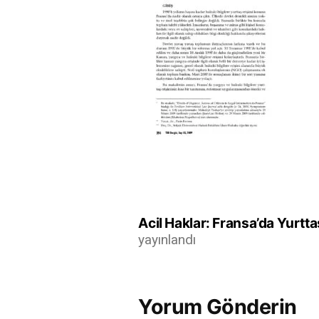
Yazı
Acil Haklar: Fransa’da Yurttaş
yayınlandı
gezinmesi
Yorum Gönderin