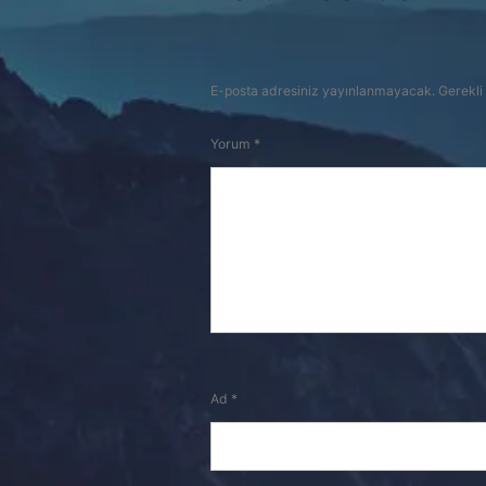
E-posta adresiniz yayınlanmayacak.
Gerekli
Yorum
*
Ad
*