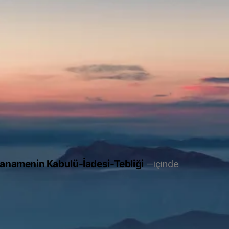
dianamenin Kabulü-İadesi-Tebliği
içinde