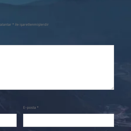
 alanlar
*
ile işaretlenmişlerdir
E-posta
*