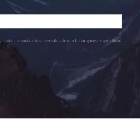
çin adım, e-posta adresim ve site adresim bu tarayıcıya kaydedilsin.