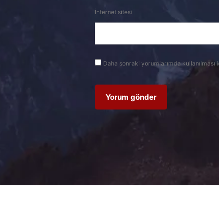
İnternet sitesi
Daha sonraki yorumlarımda kullanılması i