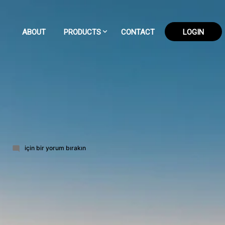
ABOUT
PRODUCTS
CONTACT
LOGIN
64-
için bir yorum bırakın
part-
4