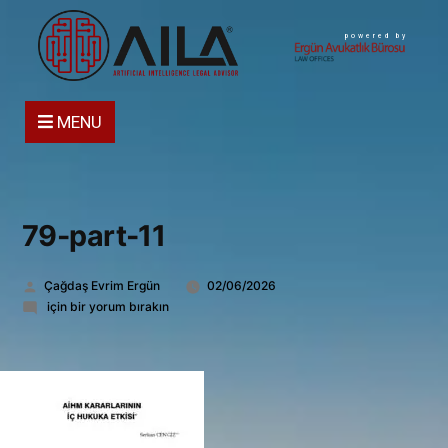
powered by
MENU
79-part-11
Gönderen:
Çağdaş Evrim Ergün
02/06/2026
79-
için bir yorum bırakın
part-
11