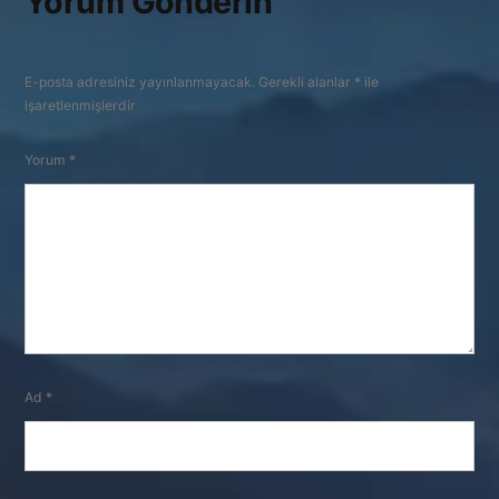
Yorum Gönderin
E-posta adresiniz yayınlanmayacak.
Gerekli alanlar
*
ile
işaretlenmişlerdir
Yorum
*
Ad
*