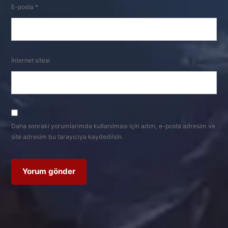
E-posta
*
İnternet sitesi
Daha sonraki yorumlarımda kullanılması için adım, e-posta adresim ve
site adresim bu tarayıcıya kaydedilsin.