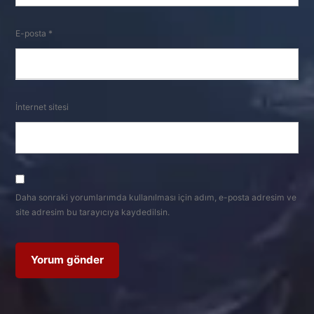
E-posta
*
İnternet sitesi
Daha sonraki yorumlarımda kullanılması için adım, e-posta adresim ve
site adresim bu tarayıcıya kaydedilsin.