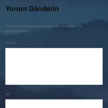
Yorum Gönderin
E-posta adresiniz yayınlanmayacak.
Gerekli alanlar
*
ile
işaretlenmişlerdir
Yorum
*
Ad
*