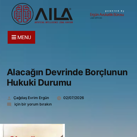
powered by
MENU
Alacağın Devrinde Borçlunun
Hukuki Durumu
Gönderen:
Çağdaş Evrim Ergün
02/07/2026
Alacağın
için bir yorum bırakın
Devrinde
Borçlunun
Hukuki
Durumu