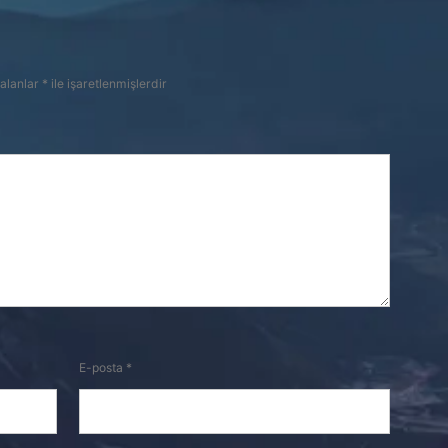
 alanlar
*
ile işaretlenmişlerdir
E-posta
*