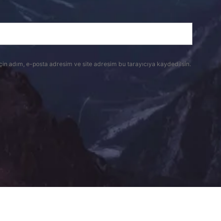
çin adım, e-posta adresim ve site adresim bu tarayıcıya kaydedilsin.