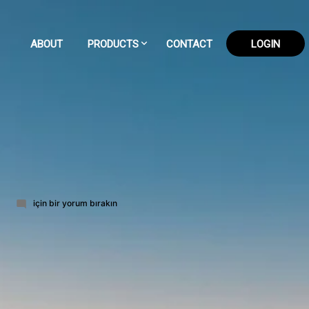
ABOUT
PRODUCTS
CONTACT
LOGIN
65-
için bir yorum bırakın
part-
8