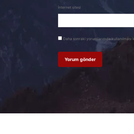
İnternet sitesi
Daha sonraki yorumlarımda kullanılması i