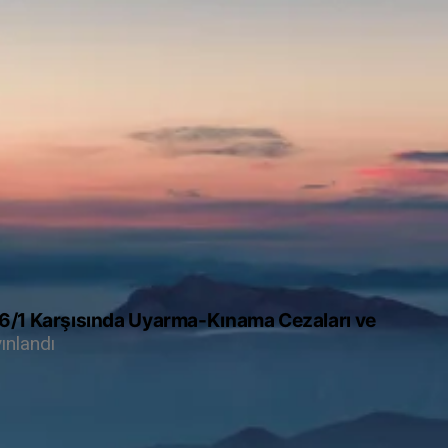
 6/1 Karşısında Uyarma-Kınama Cezaları ve
ınlandı