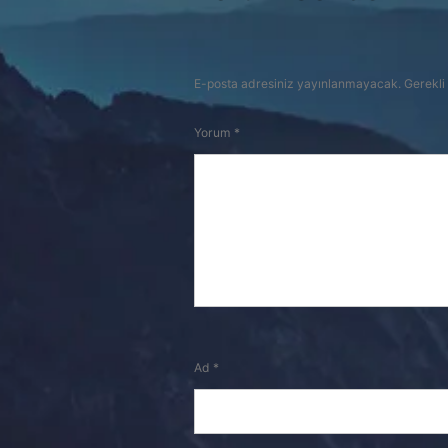
E-posta adresiniz yayınlanmayacak.
Gerekli
Yorum
*
Ad
*