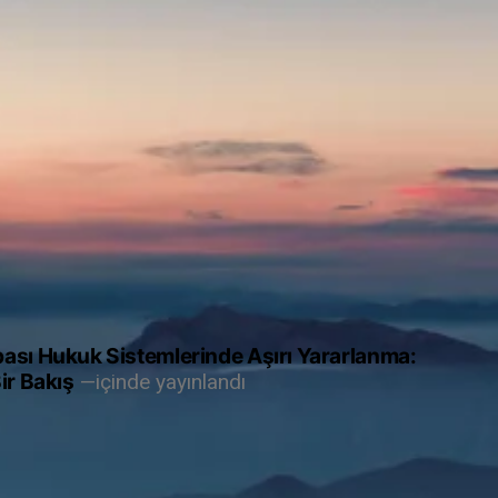
ası Hukuk Sistemlerinde Aşırı Yararlanma:
ir Bakış
içinde yayınlandı