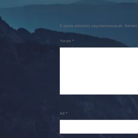
E-posta adresiniz yayınlanmayacak.
Gerekli
Yorum
*
Ad
*