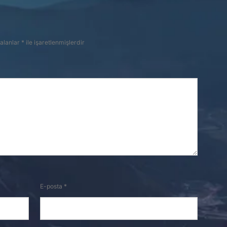
 alanlar
*
ile işaretlenmişlerdir
E-posta
*