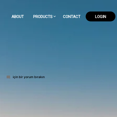
ABOUT
PRODUCTS
CONTACT
LOGIN
168-
için bir yorum bırakın
part-
16