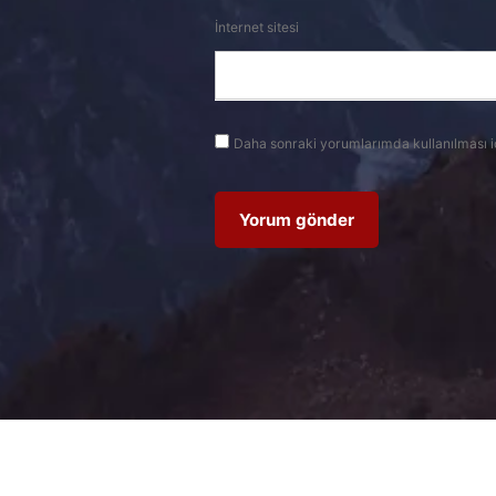
İnternet sitesi
Daha sonraki yorumlarımda kullanılması i