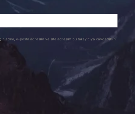
çin adım, e-posta adresim ve site adresim bu tarayıcıya kaydedilsin.