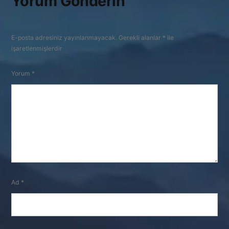
Yorum Gönderin
E-posta adresiniz yayınlanmayacak.
Gerekli alanlar
*
ile
işaretlenmişlerdir
Yorum
*
Ad
*