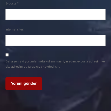
E-posta
*
İnternet sitesi
Daha sonraki yorumlarımda kullanılması için adım, e-posta adresim ve
site adresim bu tarayıcıya kaydedilsin.