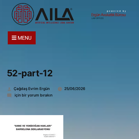
powered by
MENU
52-part-12
Gönderen:
Çağdaş Evrim Ergün
25/06/2026
52-
için bir yorum bırakın
part-
12