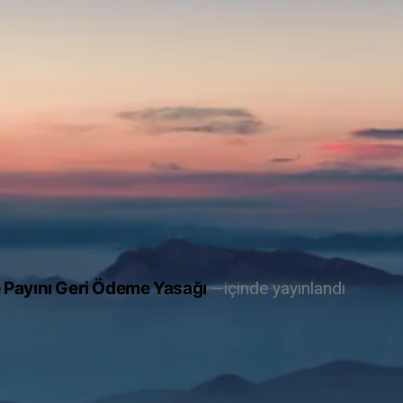
 Payını Geri Ödeme Yasağı
içinde yayınlandı