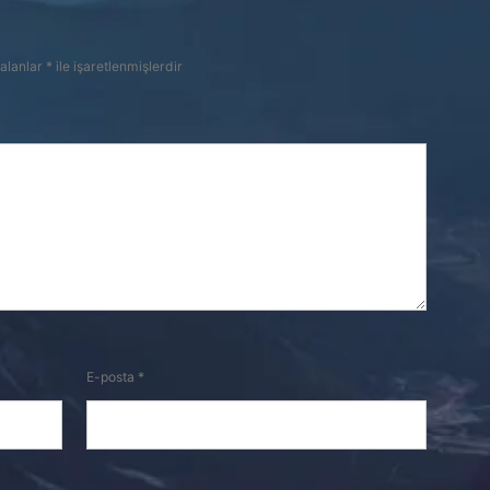
 alanlar
*
ile işaretlenmişlerdir
E-posta
*