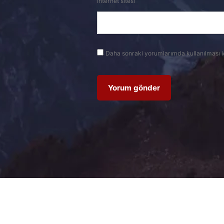
İnternet sitesi
Daha sonraki yorumlarımda kullanılması i