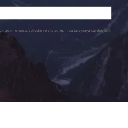
çin adım, e-posta adresim ve site adresim bu tarayıcıya kaydedilsin.