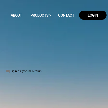
ABOUT
PRODUCTS
CONTACT
LOGIN
56-
6
için bir yorum bırakın
part-
3