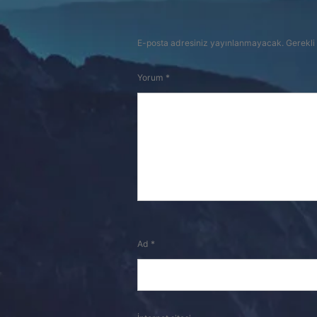
E-posta adresiniz yayınlanmayacak.
Gerekli
Yorum
*
Ad
*