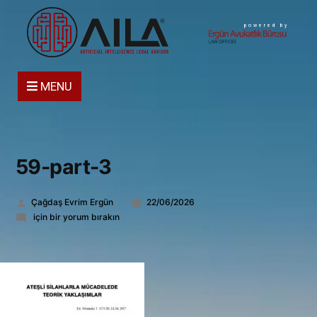
powered by
MENU
59-part-3
Gönderen:
Çağdaş Evrim Ergün
22/06/2026
59-
için bir yorum bırakın
part-
3