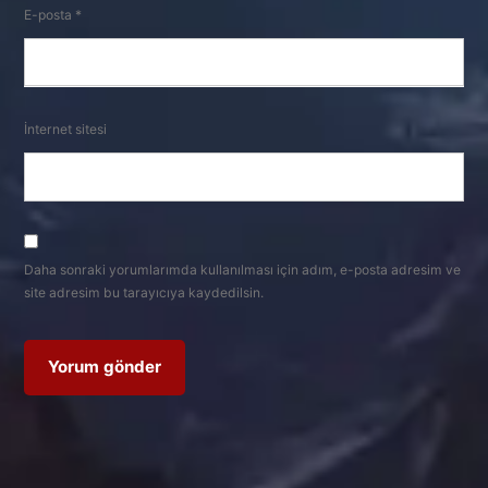
E-posta
*
İnternet sitesi
Daha sonraki yorumlarımda kullanılması için adım, e-posta adresim ve
site adresim bu tarayıcıya kaydedilsin.