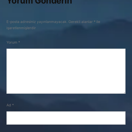
Yorum Gönderin
E-posta adresiniz yayınlanmayacak.
Gerekli alanlar
*
ile
işaretlenmişlerdir
Yorum
*
Ad
*