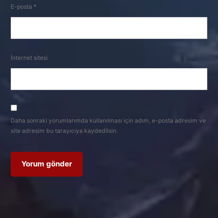
E-posta
*
İnternet sitesi
Daha sonraki yorumlarımda kullanılması için adım, e-posta adresim ve
site adresim bu tarayıcıya kaydedilsin.