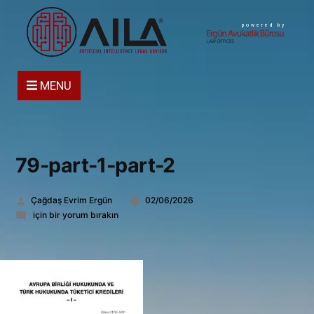
powered by
MENU
79-part-1-part-2
Gönderen:
Çağdaş Evrim Ergün
02/06/2026
79-
için bir yorum bırakın
part-
1-
part-
2