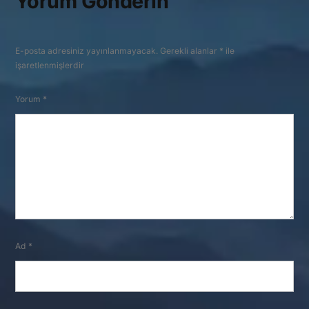
Yorum Gönderin
E-posta adresiniz yayınlanmayacak.
Gerekli alanlar
*
ile
işaretlenmişlerdir
Yorum
*
Ad
*