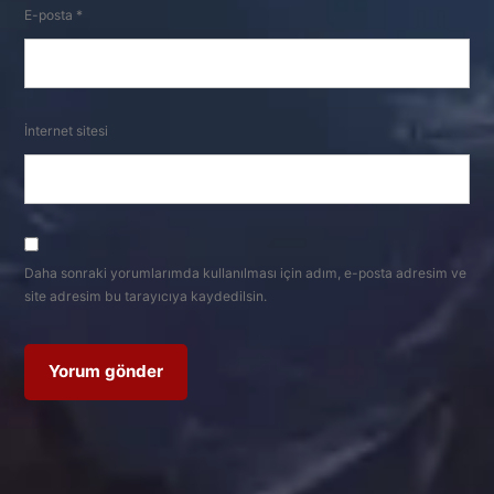
E-posta
*
İnternet sitesi
Daha sonraki yorumlarımda kullanılması için adım, e-posta adresim ve
site adresim bu tarayıcıya kaydedilsin.