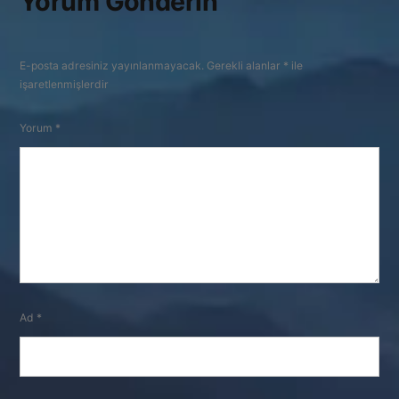
Yorum Gönderin
E-posta adresiniz yayınlanmayacak.
Gerekli alanlar
*
ile
işaretlenmişlerdir
Yorum
*
Ad
*