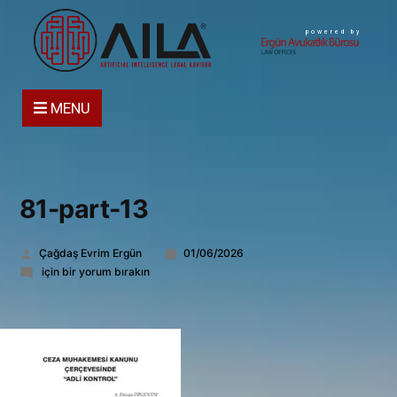
powered by
MENU
81-part-13
Gönderen:
Çağdaş Evrim Ergün
01/06/2026
81-
için bir yorum bırakın
part-
13