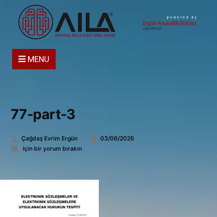
powered by
MENU
77-part-3
Gönderen:
Çağdaş Evrim Ergün
03/06/2026
77-
için bir yorum bırakın
part-
3