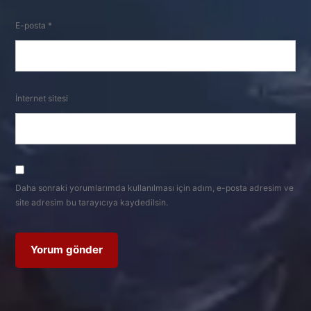
E-posta
*
İnternet sitesi
Daha sonraki yorumlarımda kullanılması için adım, e-posta adresim ve
site adresim bu tarayıcıya kaydedilsin.