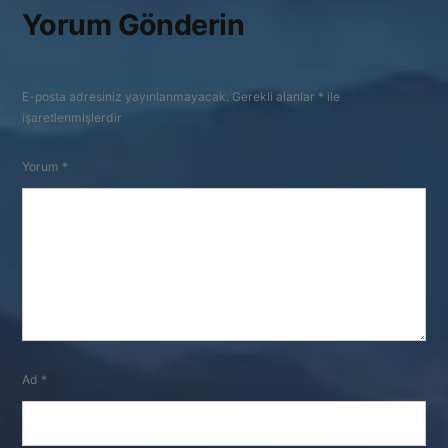
Yorum Gönderin
E-posta adresiniz yayınlanmayacak.
Gerekli alanlar
*
ile
işaretlenmişlerdir
Yorum
*
Ad
*