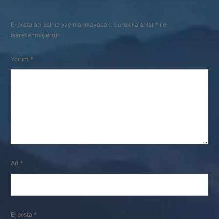
E-posta adresiniz yayınlanmayacak.
Gerekli alanlar
*
ile
işaretlenmişlerdir
Yorum
*
Ad
*
E-posta
*