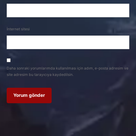
İnternet sitesi
Daha sonraki yorumlarımda kullanılması için adım, e-posta adresim ve
site adresim bu tarayıcıya kaydedilsin.