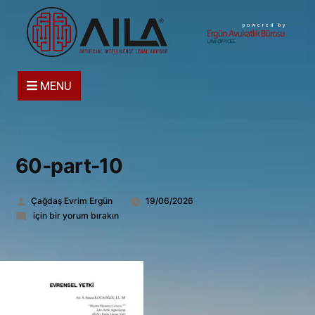
powered by
MENU
60-part-10
Gönderen:
Çağdaş Evrim Ergün
19/06/2026
60-
için bir yorum bırakın
part-
10