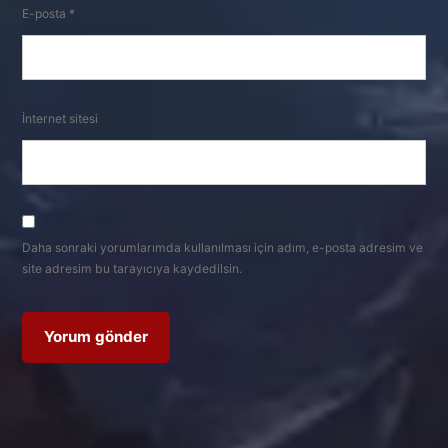
E-posta
*
İnternet sitesi
Daha sonraki yorumlarımda kullanılması için adım, e-posta adresim ve
site adresim bu tarayıcıya kaydedilsin.