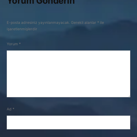
Yorum Gönderin
E-posta adresiniz yayınlanmayacak.
Gerekli alanlar
*
ile
işaretlenmişlerdir
Yorum
*
Ad
*