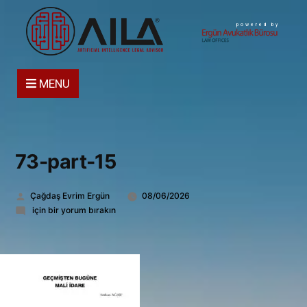
powered by
MENU
73-part-15
Gönderen:
Çağdaş Evrim Ergün
08/06/2026
73-
için bir yorum bırakın
part-
15