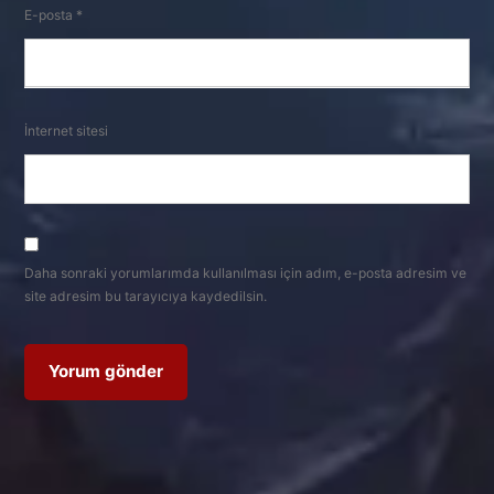
E-posta
*
İnternet sitesi
Daha sonraki yorumlarımda kullanılması için adım, e-posta adresim ve
site adresim bu tarayıcıya kaydedilsin.