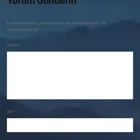
Yorum Gönderin
E-posta adresiniz yayınlanmayacak.
Gerekli alanlar
*
ile
işaretlenmişlerdir
Yorum
*
Ad
*