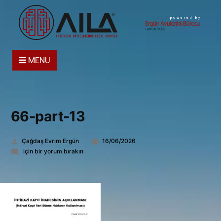
powered by
MENU
66-part-13
Gönderen:
Çağdaş Evrim Ergün
16/06/2026
66-
için bir yorum bırakın
part-
13