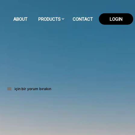
ABOUT
PRODUCTS
CONTACT
LOGIN
163-
için bir yorum bırakın
part-
2