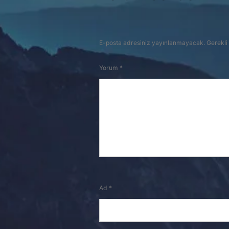
E-posta adresiniz yayınlanmayacak.
Gerekli
Yorum
*
Ad
*