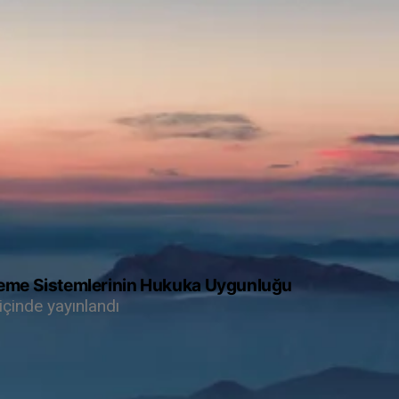
leme Sistemlerinin Hukuka Uygunluğu
içinde yayınlandı