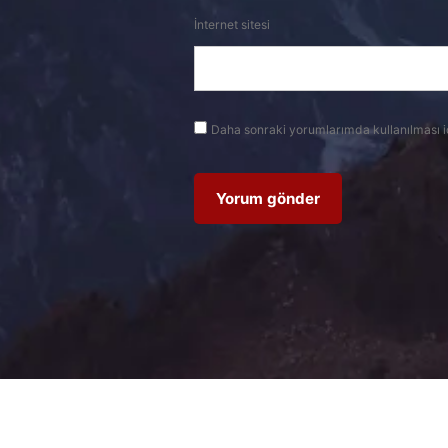
İnternet sitesi
Daha sonraki yorumlarımda kullanılması i