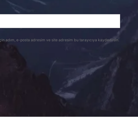
çin adım, e-posta adresim ve site adresim bu tarayıcıya kaydedilsin.