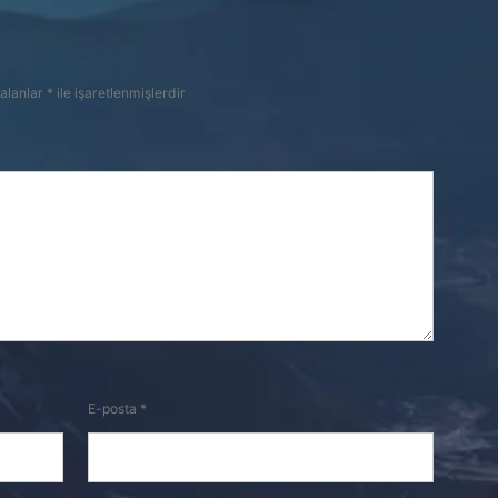
 alanlar
*
ile işaretlenmişlerdir
E-posta
*