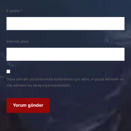
E-posta
*
İnternet sitesi
Daha sonraki yorumlarımda kullanılması için adım, e-posta adresim ve
site adresim bu tarayıcıya kaydedilsin.