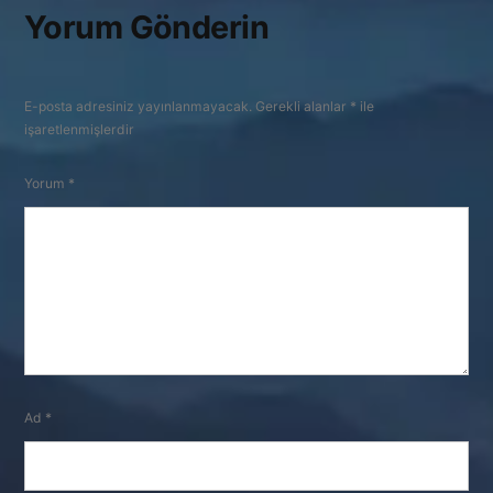
Yorum Gönderin
E-posta adresiniz yayınlanmayacak.
Gerekli alanlar
*
ile
işaretlenmişlerdir
Yorum
*
Ad
*