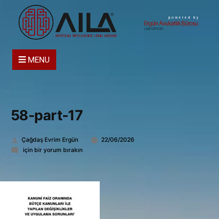
powered by
MENU
58-part-17
Gönderen:
Çağdaş Evrim Ergün
22/06/2026
58-
için bir yorum bırakın
part-
17