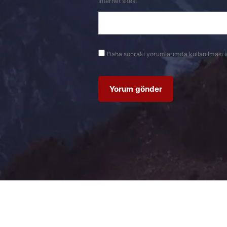
İnternet sitesi
Daha sonraki yorumlarımda kullanılması i