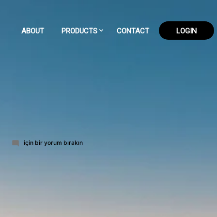
ABOUT
PRODUCTS
CONTACT
LOGIN
63-
için bir yorum bırakın
part-
12