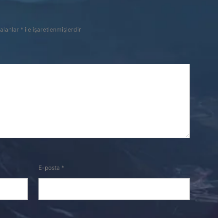
 alanlar
*
ile işaretlenmişlerdir
E-posta
*