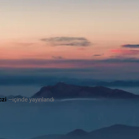
czi
içinde yayınlandı