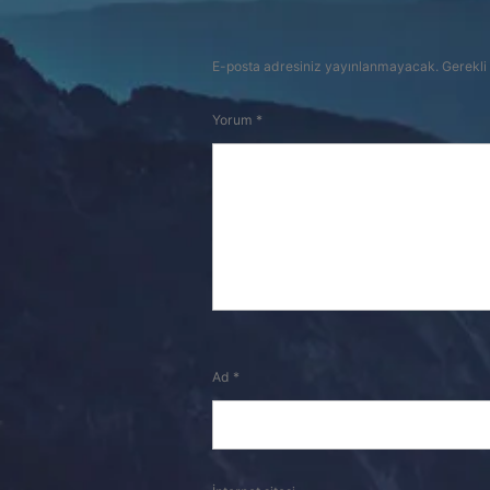
E-posta adresiniz yayınlanmayacak.
Gerekli
Yorum
*
Ad
*