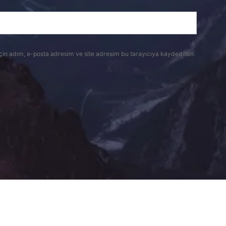
çin adım, e-posta adresim ve site adresim bu tarayıcıya kaydedilsin.