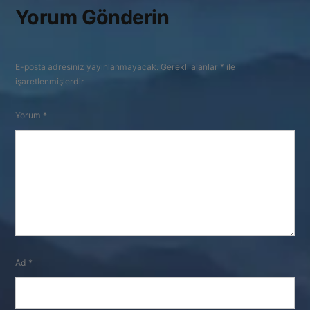
Yorum Gönderin
E-posta adresiniz yayınlanmayacak.
Gerekli alanlar
*
ile
işaretlenmişlerdir
Yorum
*
Ad
*