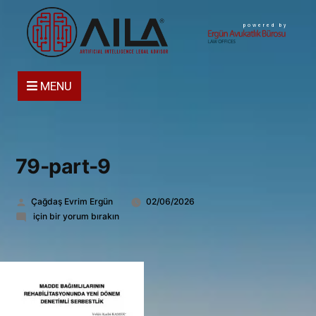
powered by
MENU
79-part-9
Gönderen:
Çağdaş Evrim Ergün
02/06/2026
79-
için bir yorum bırakın
part-
9