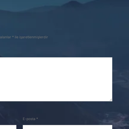
 alanlar
*
ile işaretlenmişlerdir
E-posta
*