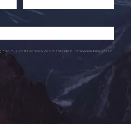
çin adım, e-posta adresim ve site adresim bu tarayıcıya kaydedilsin.