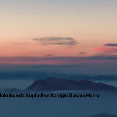
Sanığın
Susma
Hakkı
ukukunda Şüpheli ve Sanığın Susma Hakkı