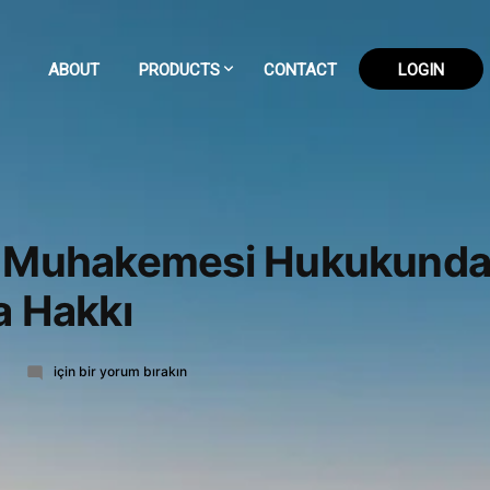
ABOUT
PRODUCTS
CONTACT
LOGIN
 Muhakemesi Hukukunda 
a Hakkı
Osmanlı
için bir yorum bırakın
Ceza
Muhakemesi
Hukukunda
Şüpheli
ve