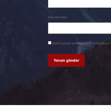
İnternet sitesi
Daha sonraki yorumlarımda kullanılması i