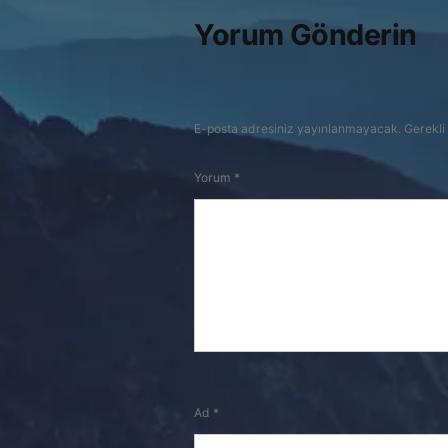
Yorum Gönderin
E-posta adresiniz yayınlanmayacak.
Gerekli
Yorum
*
Ad
*