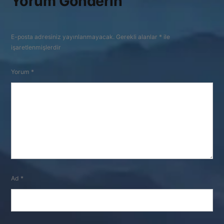
Yorum Gönderin
E-posta adresiniz yayınlanmayacak.
Gerekli alanlar
*
ile
işaretlenmişlerdir
Yorum
*
Ad
*