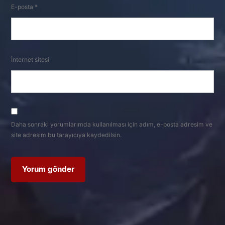
E-posta
*
İnternet sitesi
Daha sonraki yorumlarımda kullanılması için adım, e-posta adresim ve
site adresim bu tarayıcıya kaydedilsin.