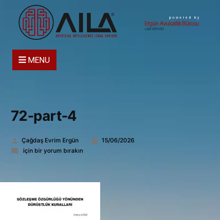
powered by
MENU
72-part-4
Gönderen:
Çağdaş Evrim Ergün
15/06/2026
72-
için bir yorum bırakın
part-
4