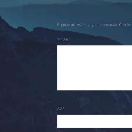
E-posta adresiniz yayınlanmayacak.
Gerekli
Yorum
*
Ad
*