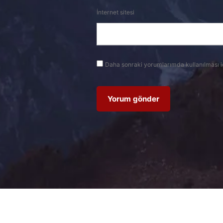
İnternet sitesi
Daha sonraki yorumlarımda kullanılması i