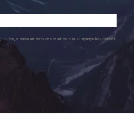
çin adım, e-posta adresim ve site adresim bu tarayıcıya kaydedilsin.