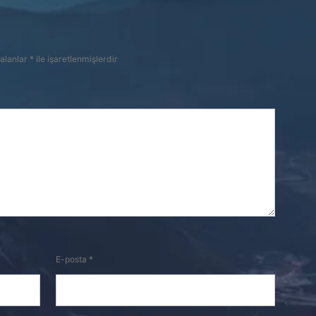
 alanlar
*
ile işaretlenmişlerdir
E-posta
*