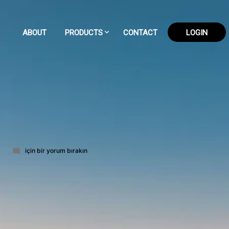
ABOUT
PRODUCTS
CONTACT
LOGIN
59-
için bir yorum bırakın
part-
12