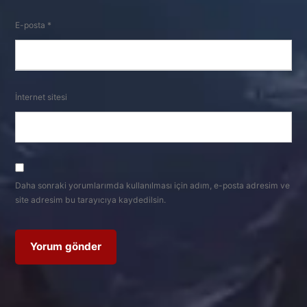
E-posta
*
İnternet sitesi
Daha sonraki yorumlarımda kullanılması için adım, e-posta adresim ve
site adresim bu tarayıcıya kaydedilsin.