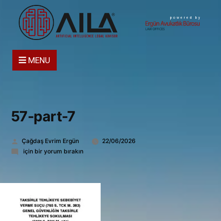
powered by
MENU
57-part-7
Gönderen:
Çağdaş Evrim Ergün
22/06/2026
57-
için bir yorum bırakın
part-
7