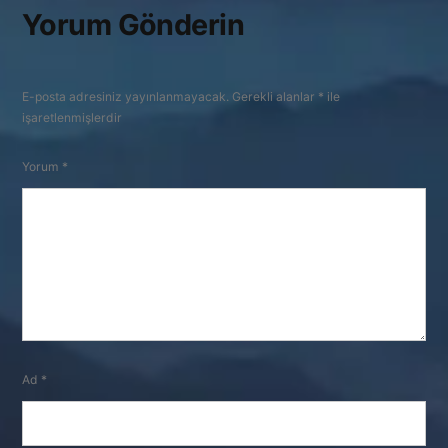
Yorum Gönderin
E-posta adresiniz yayınlanmayacak.
Gerekli alanlar
*
ile
işaretlenmişlerdir
Yorum
*
Ad
*