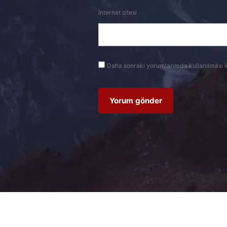
İnternet sitesi
Daha sonraki yorumlarımda kullanılması i