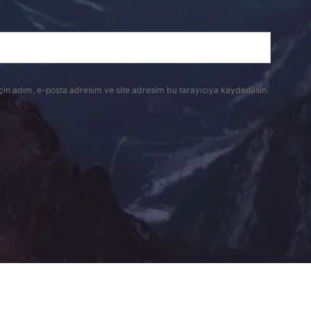
çin adım, e-posta adresim ve site adresim bu tarayıcıya kaydedilsin.