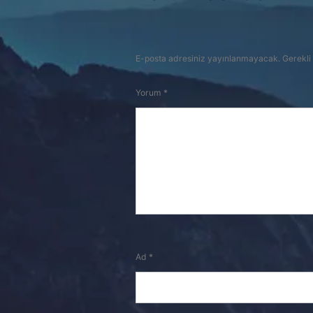
E-posta adresiniz yayınlanmayacak.
Gerekli
Yorum
*
Ad
*