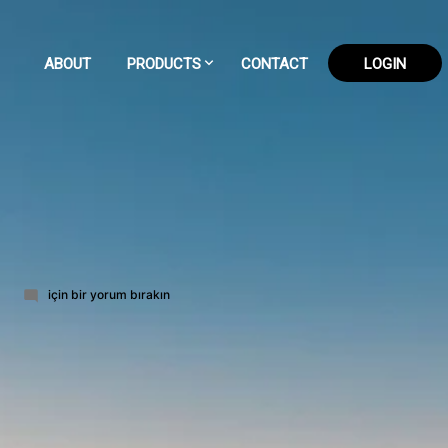
ABOUT
PRODUCTS
CONTACT
LOGIN
182-
için bir yorum bırakın
part-
4