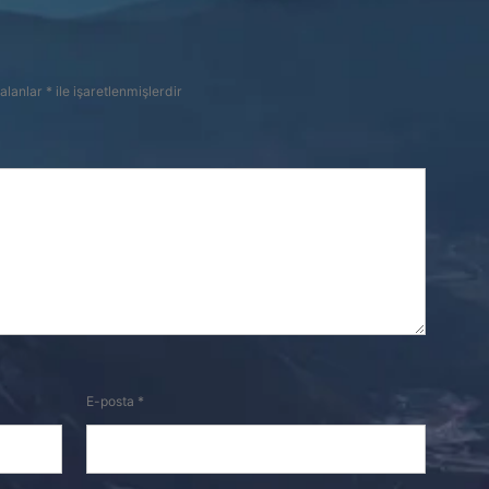
 alanlar
*
ile işaretlenmişlerdir
E-posta
*