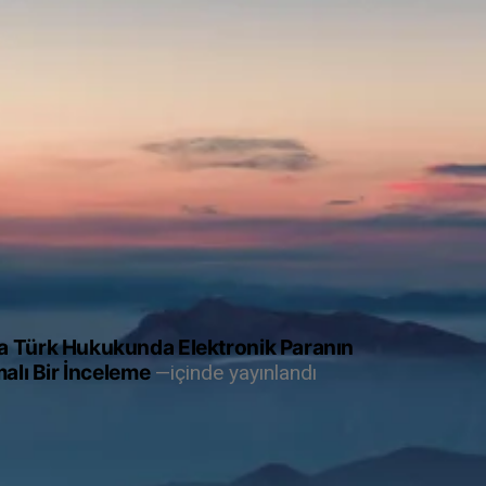
a Türk Hukukunda Elektronik Paranın
alı Bir İnceleme
içinde yayınlandı