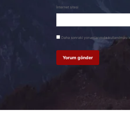
İnternet sitesi
Daha sonraki yorumlarımda kullanılması i