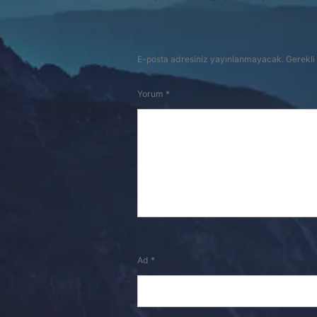
E-posta adresiniz yayınlanmayacak.
Gerekli
Yorum
*
Ad
*