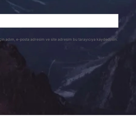
çin adım, e-posta adresim ve site adresim bu tarayıcıya kaydedilsin.