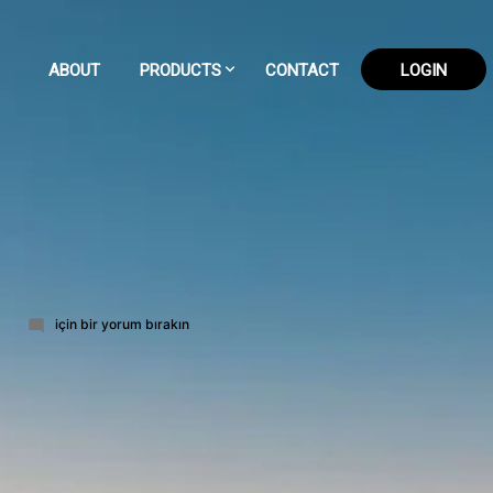
ABOUT
PRODUCTS
CONTACT
LOGIN
56-
6
için bir yorum bırakın
part-
2