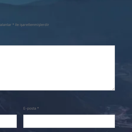
 alanlar
*
ile işaretlenmişlerdir
E-posta
*