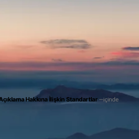
ıklama Hakkına İlişkin Standartlar
içinde