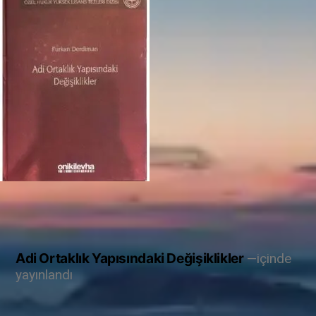
Yazı
Adi Ortaklık Yapısındaki Değişiklikler
içinde
yayınlandı
gezinmesi