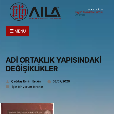
powered by
MENU
ADİ ORTAKLIK YAPISINDAKİ
DEĞİŞİKLİKLER
Gönderen:
Çağdaş Evrim Ergün
02/07/2026
ADİ
için bir yorum bırakın
ORTAKLIK
YAPISINDAKİ
DEĞİŞİKLİKLER