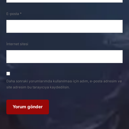
E-posta
*
İnternet sitesi
Daha sonraki yorumlarımda kullanılması için adım, e-posta adresim ve
site adresim bu tarayıcıya kaydedilsin.