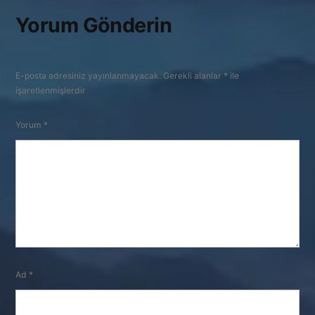
Yorum Gönderin
E-posta adresiniz yayınlanmayacak.
Gerekli alanlar
*
ile
işaretlenmişlerdir
Yorum
*
Ad
*