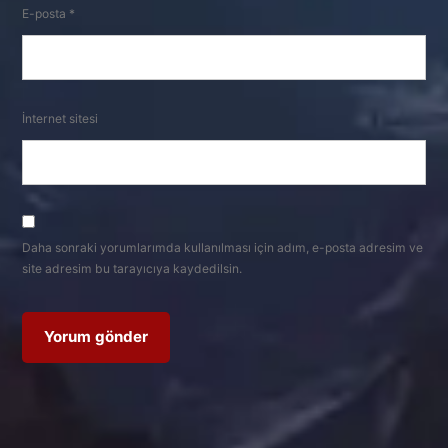
E-posta
*
İnternet sitesi
Daha sonraki yorumlarımda kullanılması için adım, e-posta adresim ve
site adresim bu tarayıcıya kaydedilsin.