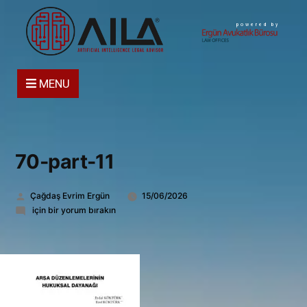
powered by
MENU
70-part-11
Gönderen:
Çağdaş Evrim Ergün
15/06/2026
70-
için bir yorum bırakın
part-
11