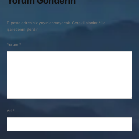
Yorum Gönderin
E-posta adresiniz yayınlanmayacak.
Gerekli alanlar
*
ile
işaretlenmişlerdir
Yorum
*
Ad
*