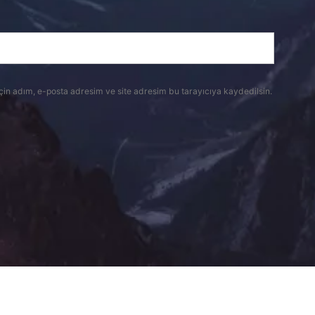
çin adım, e-posta adresim ve site adresim bu tarayıcıya kaydedilsin.