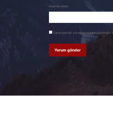
İnternet sitesi
Daha sonraki yorumlarımda kullanılması i