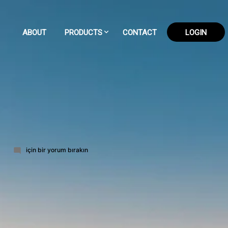
ABOUT
PRODUCTS
CONTACT
LOGIN
77-
6
için bir yorum bırakın
part-
6