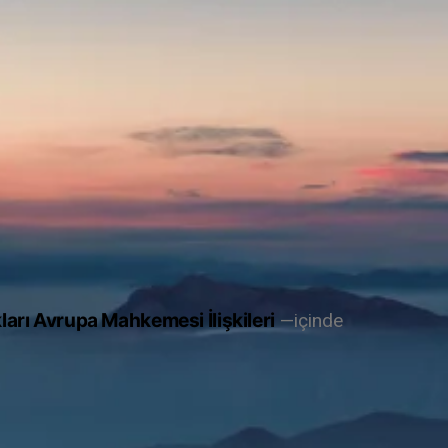
arı Avrupa Mahkemesi İlişkileri
içinde