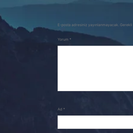
E-posta adresiniz yayınlanmayacak.
Gerekli
Yorum
*
Ad
*