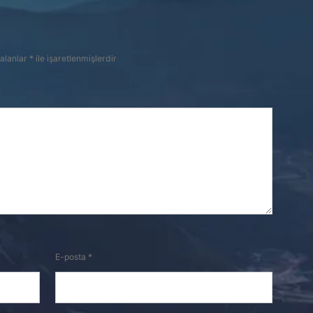
 alanlar
*
ile işaretlenmişlerdir
E-posta
*