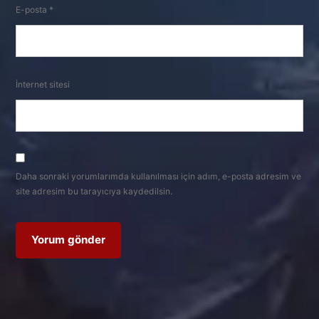
E-posta
*
İnternet sitesi
Daha sonraki yorumlarımda kullanılması için adım, e-posta adresim ve
site adresim bu tarayıcıya kaydedilsin.