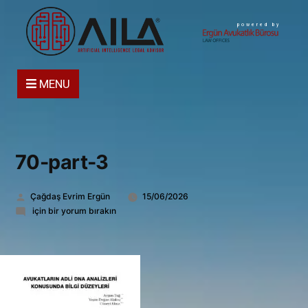
powered by
MENU
70-part-3
Gönderen:
Çağdaş Evrim Ergün
15/06/2026
70-
için bir yorum bırakın
part-
3