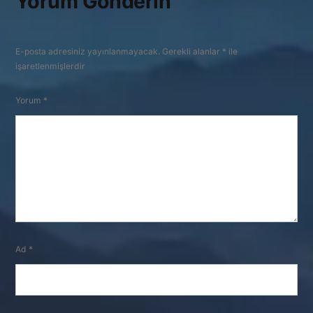
Yorum Gönderin
E-posta adresiniz yayınlanmayacak.
Gerekli alanlar
*
ile
işaretlenmişlerdir
Yorum
*
Ad
*