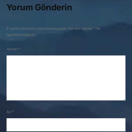
Yorum Gönderin
E-posta adresiniz yayınlanmayacak.
Gerekli alanlar
*
ile
işaretlenmişlerdir
Yorum
*
Ad
*