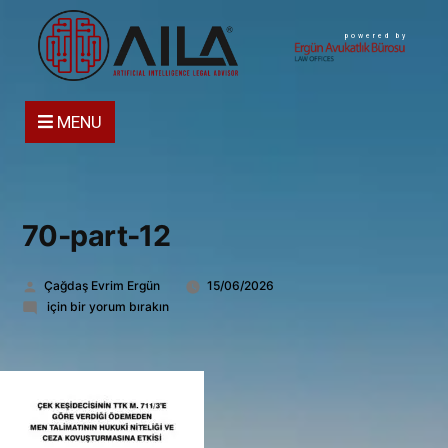
powered by
MENU
70-part-12
Gönderen:
Çağdaş Evrim Ergün
15/06/2026
70-
için bir yorum bırakın
part-
12