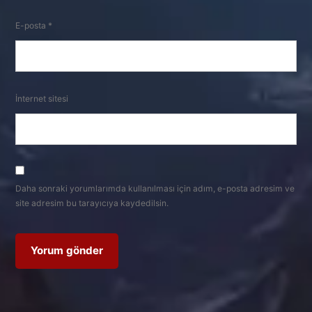
E-posta
*
İnternet sitesi
Daha sonraki yorumlarımda kullanılması için adım, e-posta adresim ve
site adresim bu tarayıcıya kaydedilsin.