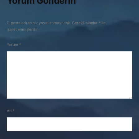
Yorum Gönderin
E-posta adresiniz yayınlanmayacak.
Gerekli alanlar
*
ile
işaretlenmişlerdir
Yorum
*
Ad
*