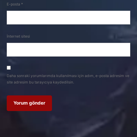
E-posta
*
İnternet sitesi
Daha sonraki yorumlarımda kullanılması için adım, e-posta adresim ve
site adresim bu tarayıcıya kaydedilsin.