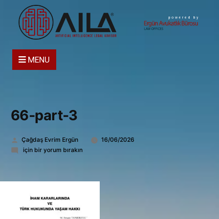
powered by
MENU
66-part-3
Gönderen:
Çağdaş Evrim Ergün
16/06/2026
66-
için bir yorum bırakın
part-
3