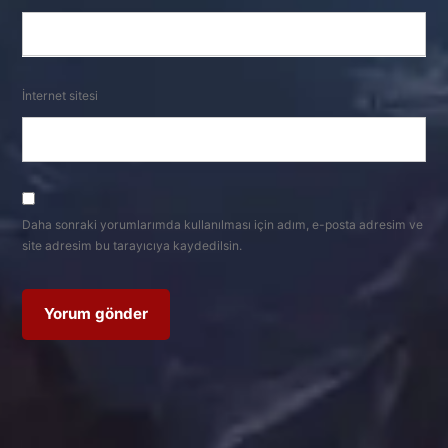
İnternet sitesi
Daha sonraki yorumlarımda kullanılması için adım, e-posta adresim ve
site adresim bu tarayıcıya kaydedilsin.