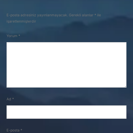
E-posta adresiniz yayınlanmayacak.
Gerekli alanlar
*
ile
işaretlenmişlerdir
Yorum
*
Ad
*
E-posta
*