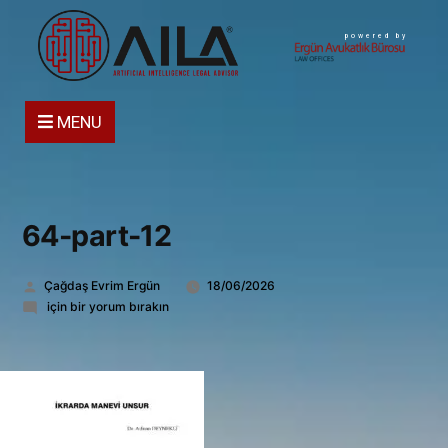
powered by
MENU
64-part-12
Gönderen:
Çağdaş Evrim Ergün
18/06/2026
64-
için bir yorum bırakın
part-
12