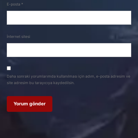
E-posta
*
İnternet sitesi
Daha sonraki yorumlarımda kullanılması için adım, e-posta adresim ve
site adresim bu tarayıcıya kaydedilsin.