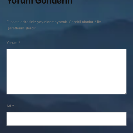
Yorum Gönderin
E-posta adresiniz yayınlanmayacak.
Gerekli alanlar
*
ile
işaretlenmişlerdir
Yorum
*
Ad
*