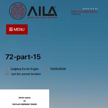
powered by
MENU
72-part-15
Gönderen:
Çağdaş Evrim Ergün
15/06/2026
72-
için bir yorum bırakın
part-
15