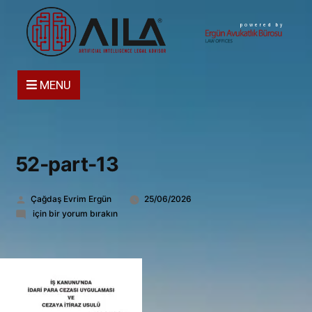
powered by
MENU
52-part-13
Gönderen:
Çağdaş Evrim Ergün
25/06/2026
52-
için bir yorum bırakın
part-
13