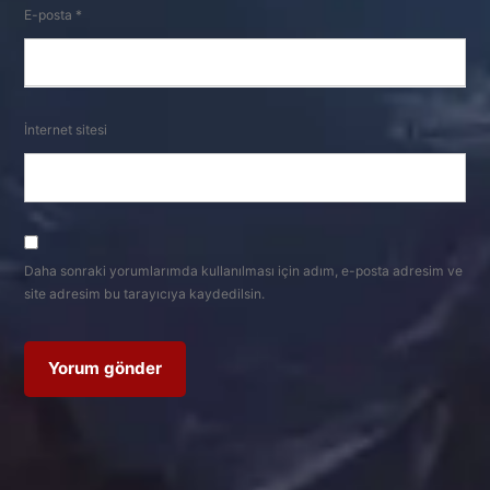
E-posta
*
İnternet sitesi
Daha sonraki yorumlarımda kullanılması için adım, e-posta adresim ve
site adresim bu tarayıcıya kaydedilsin.