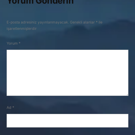
Yorum Gönderin
E-posta adresiniz yayınlanmayacak.
Gerekli alanlar
*
ile
işaretlenmişlerdir
Yorum
*
Ad
*