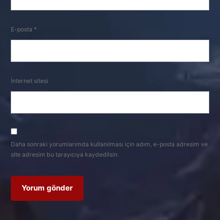
E-posta
*
İnternet sitesi
Daha sonraki yorumlarımda kullanılması için adım, e-posta adresim ve
site adresim bu tarayıcıya kaydedilsin.