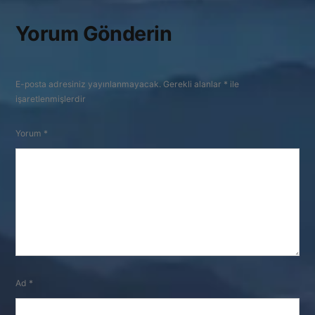
Yorum Gönderin
E-posta adresiniz yayınlanmayacak.
Gerekli alanlar
*
ile
işaretlenmişlerdir
Yorum
*
Ad
*