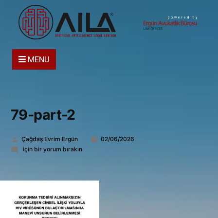
powered by
MENU
79-part-2
Gönderen:
Çağdaş Evrim Ergün
02/06/2026
79-
için bir yorum bırakın
part-
2