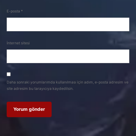
E-posta
*
İnternet sitesi
Daha sonraki yorumlarımda kullanılması için adım, e-posta adresim ve
site adresim bu tarayıcıya kaydedilsin.