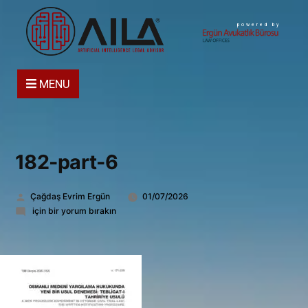
powered by
MENU
182-part-6
Gönderen:
Çağdaş Evrim Ergün
01/07/2026
182-
için bir yorum bırakın
part-
6