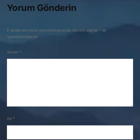
Yorum Gönderin
E-posta adresiniz yayınlanmayacak.
Gerekli alanlar
*
ile
işaretlenmişlerdir
Yorum
*
Ad
*