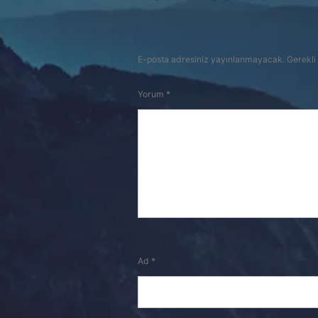
E-posta adresiniz yayınlanmayacak.
Gerekli
Yorum
*
Ad
*