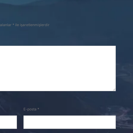
 alanlar
*
ile işaretlenmişlerdir
E-posta
*