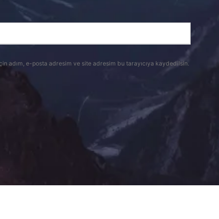
çin adım, e-posta adresim ve site adresim bu tarayıcıya kaydedilsin.