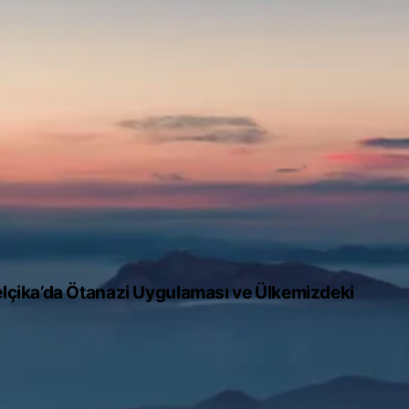
Belçika’da Ötanazi Uygulaması ve Ülkemizdeki