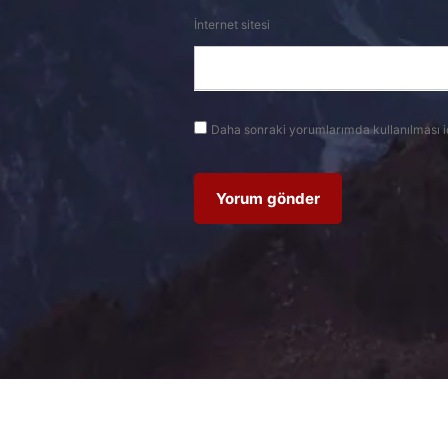
İnternet sitesi
Daha sonraki yorumlarımda kullanılması i