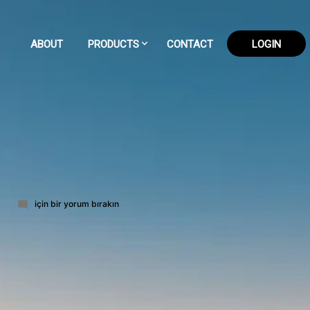
ABOUT
PRODUCTS
CONTACT
LOGIN
78-
6
için bir yorum bırakın
part-
6