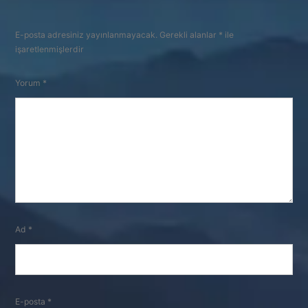
E-posta adresiniz yayınlanmayacak.
Gerekli alanlar
*
ile
işaretlenmişlerdir
Yorum
*
Ad
*
E-posta
*