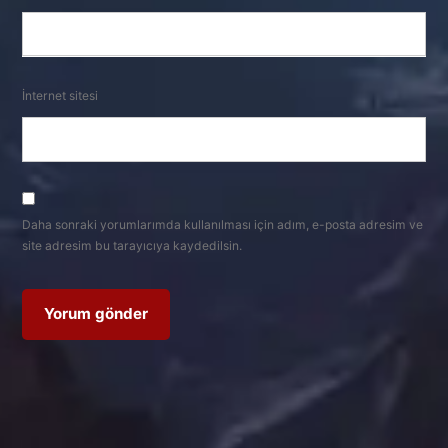
İnternet sitesi
Daha sonraki yorumlarımda kullanılması için adım, e-posta adresim ve
site adresim bu tarayıcıya kaydedilsin.