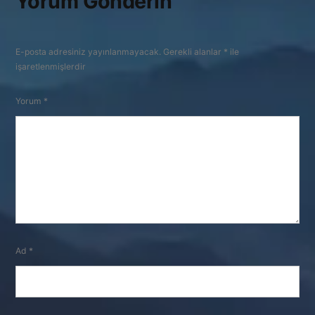
Yorum Gönderin
E-posta adresiniz yayınlanmayacak.
Gerekli alanlar
*
ile
işaretlenmişlerdir
Yorum
*
Ad
*