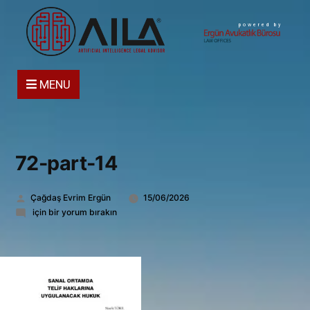
powered by
MENU
72-part-14
Gönderen:
Çağdaş Evrim Ergün
15/06/2026
72-
için bir yorum bırakın
part-
14