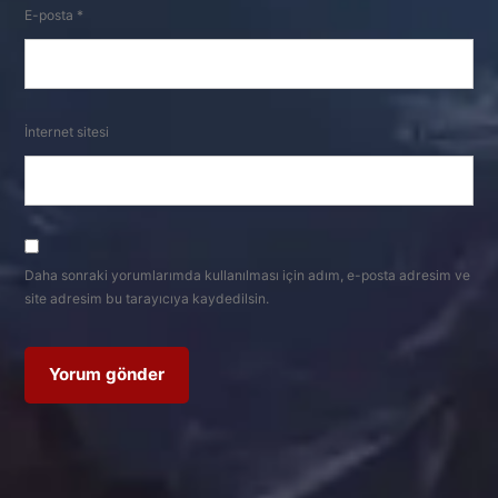
E-posta
*
İnternet sitesi
Daha sonraki yorumlarımda kullanılması için adım, e-posta adresim ve
site adresim bu tarayıcıya kaydedilsin.