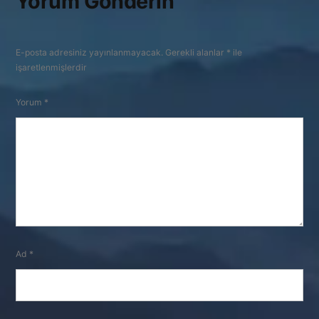
Yorum Gönderin
E-posta adresiniz yayınlanmayacak.
Gerekli alanlar
*
ile
işaretlenmişlerdir
Yorum
*
Ad
*