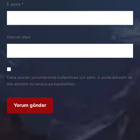
E-posta
*
İnternet sitesi
Daha sonraki yorumlarımda kullanılması için adım, e-posta adresim ve
site adresim bu tarayıcıya kaydedilsin.