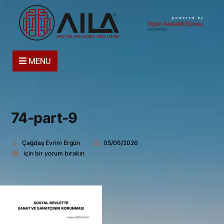
powered by
MENU
74-part-9
Gönderen:
Çağdaş Evrim Ergün
05/06/2026
74-
için bir yorum bırakın
part-
9