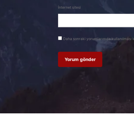
İnternet sitesi
Daha sonraki yorumlarımda kullanılması i