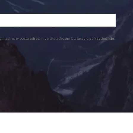
çin adım, e-posta adresim ve site adresim bu tarayıcıya kaydedilsin.