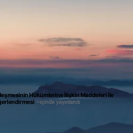
leşmesinin Hükümlerine İlişkin Maddeleri ile
ğerlendirmesi
içinde yayınlandı