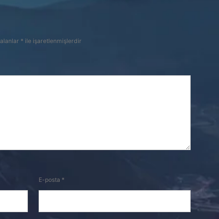
 alanlar
*
ile işaretlenmişlerdir
E-posta
*