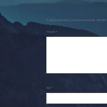
E-posta adresiniz yayınlanmayacak.
Gerekli
Yorum
*
Ad
*