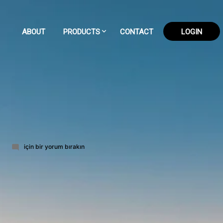
ABOUT
PRODUCTS
CONTACT
LOGIN
84-
için bir yorum bırakın
part-
13