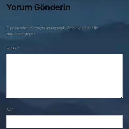
Yorum Gönderin
E-posta adresiniz yayınlanmayacak.
Gerekli alanlar
*
ile
işaretlenmişlerdir
Yorum
*
Ad
*