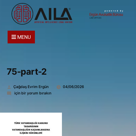
powered by
MENU
75-part-2
Gönderen:
Çağdaş Evrim Ergün
04/06/2026
75-
için bir yorum bırakın
part-
2