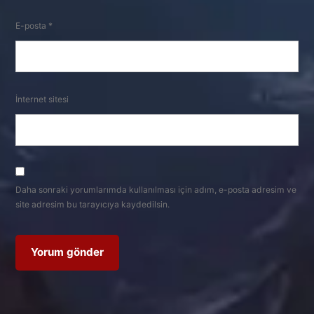
E-posta
*
İnternet sitesi
Daha sonraki yorumlarımda kullanılması için adım, e-posta adresim ve
site adresim bu tarayıcıya kaydedilsin.