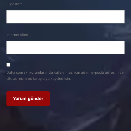
E-posta
*
İnternet sitesi
Daha sonraki yorumlarımda kullanılması için adım, e-posta adresim ve
site adresim bu tarayıcıya kaydedilsin.