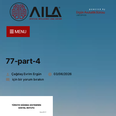
powered by
MENU
77-part-4
Gönderen:
Çağdaş Evrim Ergün
03/06/2026
77-
için bir yorum bırakın
part-
4