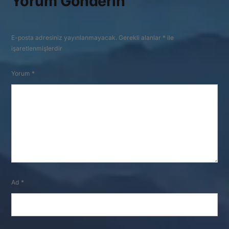
Yorum Gönderin
E-posta adresiniz yayınlanmayacak.
Gerekli alanlar
*
ile
işaretlenmişlerdir
Yorum
*
Ad
*