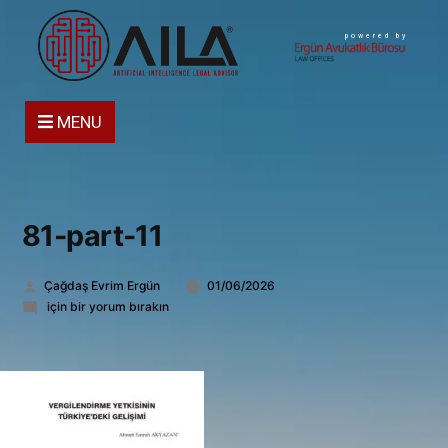
powered by
MENU
81-part-11
Gönderen:
Çağdaş Evrim Ergün
01/06/2026
81-
için bir yorum bırakın
part-
11