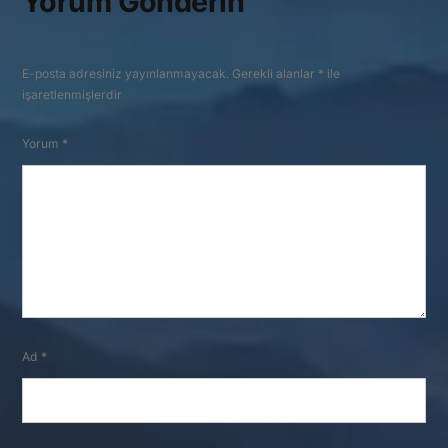
Yorum Gönderin
E-posta adresiniz yayınlanmayacak.
Gerekli alanlar
*
ile
işaretlenmişlerdir
Yorum
*
Ad
*