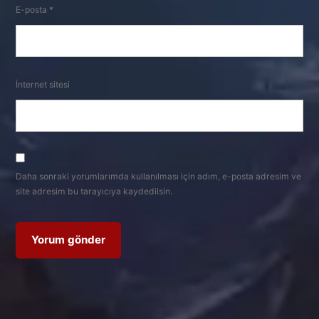
E-posta
*
İnternet sitesi
Daha sonraki yorumlarımda kullanılması için adım, e-posta adresim ve
site adresim bu tarayıcıya kaydedilsin.