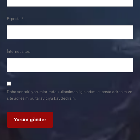
E-posta
*
İnternet sitesi
Daha sonraki yorumlarımda kullanılması için adım, e-posta adresim ve
site adresim bu tarayıcıya kaydedilsin.