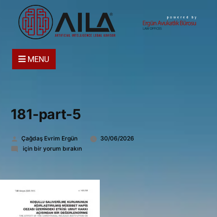
powered by
MENU
181-part-5
Gönderen:
Çağdaş Evrim Ergün
30/06/2026
181-
için bir yorum bırakın
part-
5