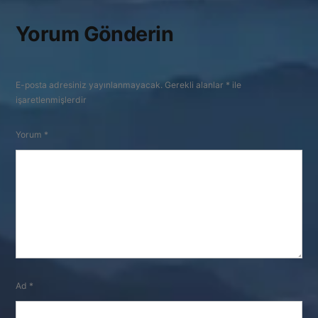
Yorum Gönderin
E-posta adresiniz yayınlanmayacak.
Gerekli alanlar
*
ile
işaretlenmişlerdir
Yorum
*
Ad
*